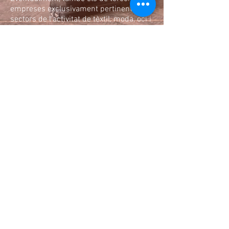
empreses exclusivament pertinents als
sectors de l’activitat de tèxtil, moda, oci i
espectacles, esports, alimentació i
begudes, estètica i salut personal,
telecomunicacions, financers,
assegurances, viatges, immobiliari,
construcció, formació, gran consum,
automoció, seguretat, energia, aigua i
ONGs. De la mateixa manera, Fusteria
Digital podrà comunicar les dades
personals de l’usuari a terceres
empreses pertinents als sectors de
l’activitat abans indicades, amb la
finalitat que aquestes puguin remetre
comunicacions comercials, inclús per
mitjans electrònics, relatives als seus
productes, serveis i novetats. Les dades
tractades amb aquesta finalitat es
conservaran fins que l’usuari revoqui el
seu consentiment.