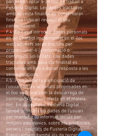
permetre’l optar a un lloc de treball a
Fusteria Digital. Les dades tractades
amb aquesta finalitat es conservaran
fins que l’Usuari revoqui el seu
consentiment.
F.4: En cas d’introduir dades personals
en un Chatbot implementat en el lloc
web, aquests seran tractats per
proporcionar-li la informació o
continguts sol·licitats. Les dades
tractades amb aquesta finalitat es
conservaran fins a donar resposta a les
seves peticions.
F.5: Possibilitar la participació de
l’usuari en les activitats proposades en
el lloc web, així com la descarrega de
continguts gratuïts oferts en el mateix
lloc. En aquest cas, Fusteria Digital
també utilitzarà les dades de l’usuari
per mantenir-lo informat, inclús per
mitjans electrònics, sobre els productes,
serveis i novetats de Fusteria Digital.
Eventualment, també els de terceres