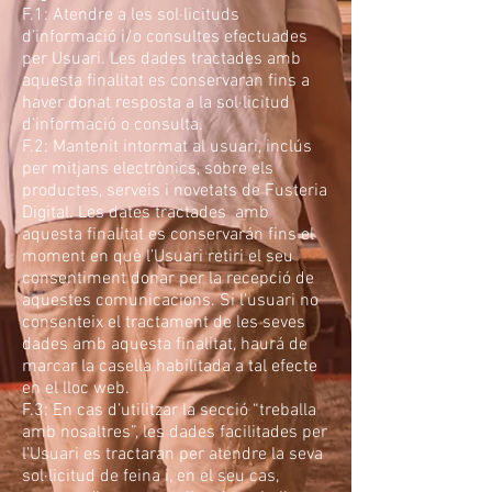
F.1: Atendre a les sol·licituds
d’informació i/o consultes efectuades
per Usuari. Les dades tractades amb
aquesta finalitat es conservaran fins a
haver donat resposta a la sol·licitud
d’informació o consulta.
F.2: Mantenit intormat al usuari, inclús
per mitjans electrònics, sobre els
productes, serveis i novetats de Fusteria
Digital. Les dates tractades amb
aquesta finalitat es conservarán fins el
moment en què l’Usuari retiri el seu
consentiment donar per la recepció de
aquestes comunicacions. Si l'usuari no
consenteix el tractament de les seves
dades amb aquesta finalitat, haurá de
marcar la casella habilitada a tal efecte
en el lloc web.
F.3: En cas d’utilitzar la secció “treballa
amb nosaltres”, les dades facilitades per
l’Usuari es tractaran per atendre la seva
sol·licitud de feina i, en el seu cas,