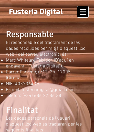
Fusteria Digital
Responsable
El responsable del tractament de les
dades recollides per mitjà d’aquest lloc
web i del correu electrònic, és:
Marc Whitelaw Teixidor. (D’aquí en
endavant, “Fusteria Digital”).
Carrer Porvenir, nº12, 2n. 17005
(Girona).
NIF: 40373643H
E-mail:
fusteriadigital@gmail.com
Telèfon: (+34)
686 27 86 38
Finalitat
Les dades personals de l’usuari
d’aquest lloc web es tractaran per les
següents finalitats: